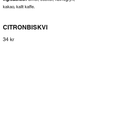
kakao, kallt kaffe.
CITRONBISKVI
34 kr
Ingredienser:
Botten - Mandelmassa,
socker, catervita.
DAMMSUGARE
34 kr
Ingredienser:
HALLONPAJ